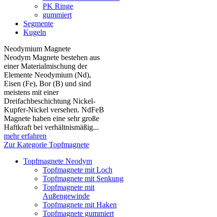
PK Ringe
gummiert
Segmente
Kugeln
Neodymium Magnete
Neodym Magnete bestehen aus
einer Materialmischung der
Elemente Neodymium (Nd),
Eisen (Fe), Bor (B) und sind
meistens mit einer
Dreifachbeschichtung Nickel-
Kupfer-Nickel versehen. NdFeB
Magnete haben eine sehr große
Haftkraft bei verhältnismäßig...
mehr erfahren
Zur Kategorie Topfmagnete
Topfmagnete Neodym
Topfmagnete mit Loch
Topfmagnete mit Senkung
Topfmagnete mit
Außengewinde
Topfmagnete mit Haken
Topfmagnete gummiert