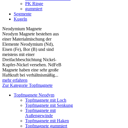
PK Ringe
gummiert
Segmente
Kugeln
Neodymium Magnete
Neodym Magnete bestehen aus
einer Materialmischung der
Elemente Neodymium (Nd),
Eisen (Fe), Bor (B) und sind
meistens mit einer
Dreifachbeschichtung Nickel-
Kupfer-Nickel versehen. NdFeB
Magnete haben eine sehr große
Haftkraft bei verhältnismäßig...
mehr erfahren
Zur Kategorie Topfmagnete
Topfmagnete Neodym
Topfmagnete mit Loch
Topfmagnete mit Senkung
Topfmagnete mit
Außengewinde
Topfmagnete mit Haken
Topfmagnete gummiert