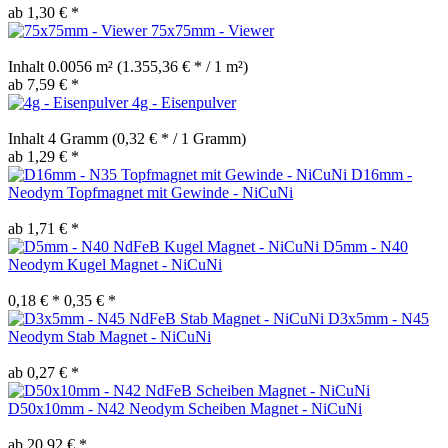
ab 1,30 € *
75x75mm - Viewer
Inhalt
0.0056 m²
(1.355,36 € * / 1 m²)
ab 7,59 € *
4g - Eisenpulver
Inhalt
4 Gramm
(0,32 € * / 1 Gramm)
ab 1,29 € *
D16mm -
Neodym Topfmagnet mit Gewinde - NiCuNi
ab 1,71 € *
D5mm - N40
Neodym Kugel Magnet - NiCuNi
0,18 € *
0,35 € *
D3x5mm - N45
Neodym Stab Magnet - NiCuNi
ab 0,27 € *
D50x10mm - N42 Neodym Scheiben Magnet - NiCuNi
ab 20,92 € *