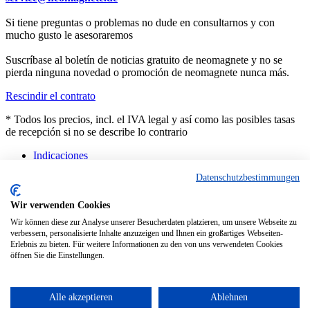
Si tiene preguntas o problemas no dude en consultarnos y con
mucho gusto le asesoraremos
Suscríbase al boletín de noticias gratuito de neomagnete y no se
pierda ninguna novedad o promoción de neomagnete nunca más.
Rescindir el contrato
* Todos los precios, incl. el IVA legal y así como las posibles tasas
de recepción si no se describe lo contrario
Indicaciones
Asesoramiento
Datenschutzbestimmungen
Contacto
Productos a medida
Características técnicas
Wir verwenden Cookies
FAQ
Wir können diese zur Analyse unserer Besucherdaten platzieren, um unsere Webseite zu
Dificultades actuales en las entregas
verbessern, personalisierte Inhalte anzuzeigen und Ihnen ein großartiges Webseiten-
Erlebnis zu bieten. Für weitere Informationen zu den von uns verwendeten Cookies
Copyright © - Todos los derechos reservados
öffnen Sie die Einstellungen.
Diese Website benutzt Cookies, die für den technischen Betrieb der
Website erforderlich sind und stets gesetzt werden. Andere Cookies,
die den Komfort bei Benutzung dieser Website erhöhen, der
Alle akzeptieren
Ablehnen
Direktwerbung dienen oder die Interaktion mit anderen Websites