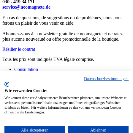
030 - 419 34 171
service@neomagnete.de
En cas de questions, de suggestions ou de problèmes, nous nous
ferons un plaisir de vous venir en aide.
Abonnez-vous à la newsletter gratuite de neomagnete et ne ratez
plus aucune nouveauté ou offre promotionnelle de la boutique.
Résilier le contrat
Tous les prix sont indiqués TVA légale comprise.
Consultation
Contact
Datenschutzbestimmungen
Fabrication spéciale
FAQ
Consignes
Wir verwenden Cookies
Informations techniques
Wir können diese zur Analyse unserer Besucherdaten platzieren, um unsere Webseite zu
Situation actuelle des livraisons
verbessern, personalisierte Inhalte anzuzeigen und Ihnen ein großartiges Webseiten-
Erlebnis zu bieten. Für weitere Informationen zu den von uns verwendeten Cookies
Copyright © - Tous droits réservés
öffnen Sie die Einstellungen.
Diese Website benutzt Cookies, die für den technischen Betrieb der
Website erforderlich sind und stets gesetzt werden. Andere Cookies,
die den Komfort bei Benutzung dieser Website erhöhen, der
Alle akzeptieren
Ablehnen
Direktwerbung dienen oder die Interaktion mit anderen Websites