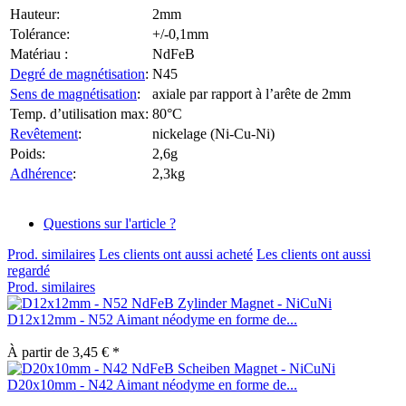
Hauteur:
2mm
Tolérance:
+/-0,1mm
Matériau :
NdFeB
Degré de magnétisation
:
N45
Sens de magnétisation
:
axiale par rapport à l’arête de 2mm
Temp. d’utilisation max:
80°C
Revêtement
:
nickelage (Ni-Cu-Ni)
Poids:
2,6g
Adhérence
:
2,3kg
Questions sur l'article ?
Prod. similaires
Les clients ont aussi acheté
Les clients ont aussi
regardé
Prod. similaires
D12x12mm - N52 Aimant néodyme en forme de...
À partir de 3,45 € *
D20x10mm - N42 Aimant néodyme en forme de...