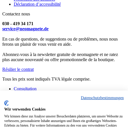
Déclaration d’accessibilité
Contactez nous
030 - 419 34 171
service@neomagnete.de
En cas de questions, de suggestions ou de problèmes, nous nous
ferons un plaisir de vous venir en aide.
Abonnez-vous à la newsletter gratuite de neomagnete et ne ratez
plus aucune nouveauté ou offre promotionnelle de la boutique.
Résilier le contrat
Tous les prix sont indiqués TVA légale comprise.
Consultation
Contact
Datenschutzbestimmungen
Fabrication spéciale
FAQ
Consignes
Wir verwenden Cookies
Informations techniques
Wir können diese zur Analyse unserer Besucherdaten platzieren, um unsere Webseite zu
Situation actuelle des livraisons
verbessern, personalisierte Inhalte anzuzeigen und Ihnen ein großartiges Webseiten-
Erlebnis zu bieten. Für weitere Informationen zu den von uns verwendeten Cookies