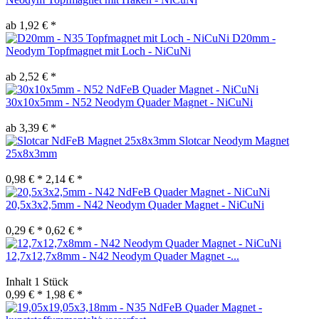
ab 1,92 € *
D20mm -
Neodym Topfmagnet mit Loch - NiCuNi
ab 2,52 € *
30x10x5mm - N52 Neodym Quader Magnet - NiCuNi
ab 3,39 € *
Slotcar Neodym Magnet
25x8x3mm
0,98 € *
2,14 € *
20,5x3x2,5mm - N42 Neodym Quader Magnet - NiCuNi
0,29 € *
0,62 € *
12,7x12,7x8mm - N42 Neodym Quader Magnet -...
Inhalt
1 Stück
0,99 € *
1,98 € *