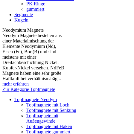
PK Ringe
gummiert
Segmente
Kugeln
Neodymium Magnete
Neodym Magnete bestehen aus
einer Materialmischung der
Elemente Neodymium (Nd),
Eisen (Fe), Bor (B) und sind
meistens mit einer
Dreifachbeschichtung Nickel-
Kupfer-Nickel versehen. NdFeB
Magnete haben eine sehr große
Haftkraft bei verhältnismäßig...
mehr erfahren
Zur Kategorie Topfmagnete
Topfmagnete Neodym
Topfmagnete mit Loch
Topfmagnete mit Senkung
Topfmagnete mit
Außengewinde
Topfmagnete mit Haken
Topfmagnete gummiert