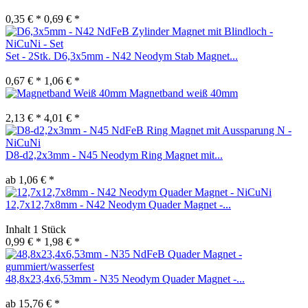
0,35 € *
0,69 € *
Set - 2Stk. D6,3x5mm - N42 Neodym Stab Magnet...
0,67 € *
1,06 € *
Magnetband weiß 40mm
2,13 € *
4,01 € *
D8-d2,2x3mm - N45 Neodym Ring Magnet mit...
ab 1,06 € *
12,7x12,7x8mm - N42 Neodym Quader Magnet -...
Inhalt
1 Stück
0,99 € *
1,98 € *
48,8x23,4x6,53mm - N35 Neodym Quader Magnet -...
ab 15,76 € *