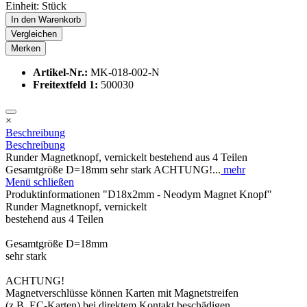
Einheit:
Stück
In den
Warenkorb
Vergleichen
Merken
Artikel-Nr.:
MK-018-002-N
Freitextfeld 1:
500030
×
Beschreibung
Beschreibung
Runder Magnetknopf, vernickelt bestehend aus 4 Teilen
Gesamtgröße D=18mm sehr stark ACHTUNG!...
mehr
Menü schließen
Produktinformationen "D18x2mm - Neodym Magnet Knopf"
Runder Magnetknopf, vernickelt
bestehend aus 4 Teilen
Gesamtgröße D=18mm
sehr stark
ACHTUNG!
Magnetverschlüsse können Karten mit Magnetstreifen
(z.B. EC-Karten) bei direktem Kontakt beschädigen.