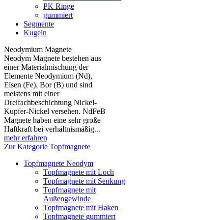
PK Ringe
gummiert
Segmente
Kugeln
Neodymium Magnete
Neodym Magnete bestehen aus
einer Materialmischung der
Elemente Neodymium (Nd),
Eisen (Fe), Bor (B) und sind
meistens mit einer
Dreifachbeschichtung Nickel-
Kupfer-Nickel versehen. NdFeB
Magnete haben eine sehr große
Haftkraft bei verhältnismäßig...
mehr erfahren
Zur Kategorie Topfmagnete
Topfmagnete Neodym
Topfmagnete mit Loch
Topfmagnete mit Senkung
Topfmagnete mit
Außengewinde
Topfmagnete mit Haken
Topfmagnete gummiert