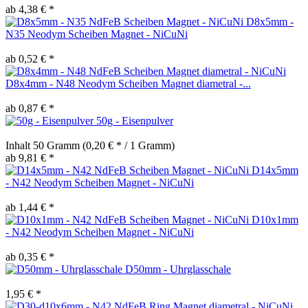
ab 4,38 € *
D8x5mm -
N35 Neodym Scheiben Magnet - NiCuNi
ab 0,52 € *
D8x4mm - N48 Neodym Scheiben Magnet diametral -...
ab 0,87 € *
50g - Eisenpulver
Inhalt
50 Gramm
(0,20 € * / 1 Gramm)
ab 9,81 € *
D14x5mm
- N42 Neodym Scheiben Magnet - NiCuNi
ab 1,44 € *
D10x1mm
- N42 Neodym Scheiben Magnet - NiCuNi
ab 0,35 € *
D50mm - Uhrglasschale
1,95 € *