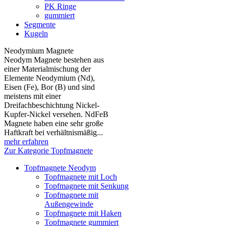
PK Ringe
gummiert
Segmente
Kugeln
Neodymium Magnete
Neodym Magnete bestehen aus
einer Materialmischung der
Elemente Neodymium (Nd),
Eisen (Fe), Bor (B) und sind
meistens mit einer
Dreifachbeschichtung Nickel-
Kupfer-Nickel versehen. NdFeB
Magnete haben eine sehr große
Haftkraft bei verhältnismäßig...
mehr erfahren
Zur Kategorie Topfmagnete
Topfmagnete Neodym
Topfmagnete mit Loch
Topfmagnete mit Senkung
Topfmagnete mit
Außengewinde
Topfmagnete mit Haken
Topfmagnete gummiert