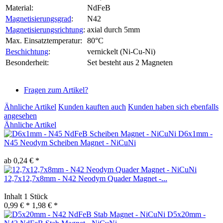
Material:
NdFeB
Magnetisierungsgrad
:
N42
Magnetisierungsrichtung
:
axial durch 5mm
Max. Einsatztemperatur:
80°C
Beschichtung
:
vernickelt (Ni-Cu-Ni)
Besonderheit:
Set besteht aus 2 Magneten
Fragen zum Artikel?
Ähnliche Artikel
Kunden kauften auch
Kunden haben sich ebenfalls
angesehen
Ähnliche Artikel
D6x1mm -
N45 Neodym Scheiben Magnet - NiCuNi
ab 0,24 € *
12,7x12,7x8mm - N42 Neodym Quader Magnet -...
Inhalt
1 Stück
0,99 € *
1,98 € *
D5x20mm -