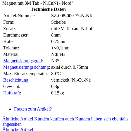
Magnet mit 3M Tab - NiCuNi - Nord"
Technische Daten
Artikel-Nummer:
SZ-008-000.75-N-NK
Form:
Scheibe
Zusatz:
mit 3M Tab auf N-Pol
Durchmesser:
8mm
Höhe:
0,75mm
Toleranz:
+/-0,1mm
Material:
NdFeB
Magnetisierungsgrad
:
N35
Magnetisierungsrichtung
:
axial durch 0,75mm
Max. Einsatztemperatur:
80°C
Beschichtung
:
vernickelt (Ni-Cu-Ni)
Gewicht:
0,3g
Haftkraft
:
0,15kg
Fragen zum Artikel?
Ähnliche Artikel
Kunden kauften auch
Kunden haben sich ebenfalls
angesehen
Ähnliche Artikel