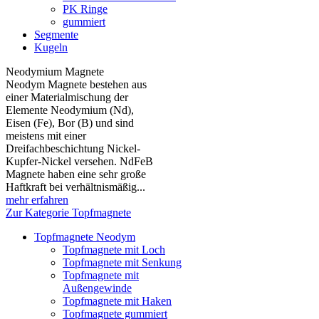
PK Ringe
gummiert
Segmente
Kugeln
Neodymium Magnete
Neodym Magnete bestehen aus
einer Materialmischung der
Elemente Neodymium (Nd),
Eisen (Fe), Bor (B) und sind
meistens mit einer
Dreifachbeschichtung Nickel-
Kupfer-Nickel versehen. NdFeB
Magnete haben eine sehr große
Haftkraft bei verhältnismäßig...
mehr erfahren
Zur Kategorie Topfmagnete
Topfmagnete Neodym
Topfmagnete mit Loch
Topfmagnete mit Senkung
Topfmagnete mit
Außengewinde
Topfmagnete mit Haken
Topfmagnete gummiert