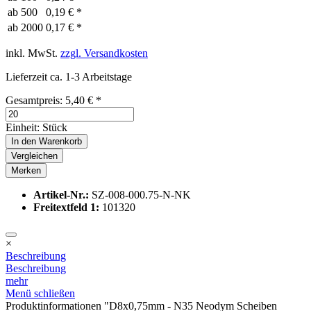
ab
500
0,19 € *
ab
2000
0,17 € *
inkl. MwSt.
zzgl. Versandkosten
Lieferzeit ca. 1-3 Arbeitstage
Gesamtpreis:
5,40
€
*
Einheit:
Stück
In den
Warenkorb
Vergleichen
Merken
Artikel-Nr.:
SZ-008-000.75-N-NK
Freitextfeld 1:
101320
×
Beschreibung
Beschreibung
mehr
Menü schließen
Produktinformationen "D8x0,75mm - N35 Neodym Scheiben