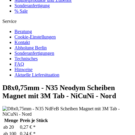
Magnetprodukte und Zubehör
Sonderanfertigung
% Sale
Service
Beratung
Cookie-Einstellungen
Kontakt
Abholung Berlin
Sonderanfertigungen
Technisches
FAQ
Hinweise
Aktuelle Liefersituation
D8x0,75mm - N35 Neodym Scheiben
Magnet mit 3M Tab - NiCuNi - Nord
Menge
Preis je Stück
ab
20
0,27 € *
ab
100
0,24 € *