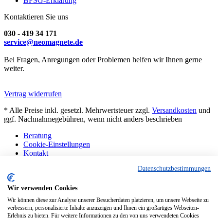
BFSG-Erklärung
Kontaktieren Sie uns
030 - 419 34 171
service@neomagnete.de
Bei Fragen, Anregungen oder Problemen helfen wir Ihnen gerne
weiter.
Vertrag widerrufen
* Alle Preise inkl. gesetzl. Mehrwertsteuer zzgl.
Versandkosten
und
ggf. Nachnahmegebühren, wenn nicht anders beschrieben
Beratung
Cookie-Einstellungen
Kontakt
Abholung Berlin
Datenschutzbestimmungen
Sonderanfertigungen
Technisches
FAQ
Wir verwenden Cookies
Hinweise
Wir können diese zur Analyse unserer Besucherdaten platzieren, um unsere Webseite zu
Aktuelle Liefersituation
verbessern, personalisierte Inhalte anzuzeigen und Ihnen ein großartiges Webseiten-
Erlebnis zu bieten. Für weitere Informationen zu den von uns verwendeten Cookies