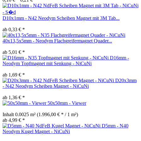
D10x1mm - N42 Neodym Scheiben Magnet mit 3M Tab...
ab 0,33 € *
40x13,5x5mm - Neodym Flachgreifermagnet Quader...
ab 5,01 € *
D16mm -
Neodym Topfmagnet mit Senkung - NiCuNi
ab 1,69 € *
D20x3mm
- N42 Neodym Scheiben Magnet - NiCuNi
ab 1,36 € *
50x50mm - Viewer
Inhalt
0.0025 m²
(1.996,00 € * / 1 m²)
ab 4,99 € *
D5mm - N40
Neodym Kugel Magnet - NiCuNi