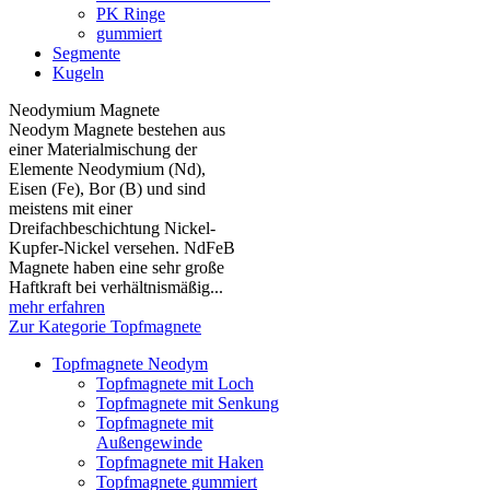
PK Ringe
gummiert
Segmente
Kugeln
Neodymium Magnete
Neodym Magnete bestehen aus
einer Materialmischung der
Elemente Neodymium (Nd),
Eisen (Fe), Bor (B) und sind
meistens mit einer
Dreifachbeschichtung Nickel-
Kupfer-Nickel versehen. NdFeB
Magnete haben eine sehr große
Haftkraft bei verhältnismäßig...
mehr erfahren
Zur Kategorie Topfmagnete
Topfmagnete Neodym
Topfmagnete mit Loch
Topfmagnete mit Senkung
Topfmagnete mit
Außengewinde
Topfmagnete mit Haken
Topfmagnete gummiert