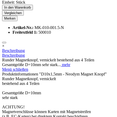
Einheit:
Stück
In den
Warenkorb
Vergleichen
Merken
Artikel-Nr.:
MK-010-001.5-N
Freitextfeld 1:
500010
×
Beschreibung
Beschreibung
Runder Magnetknopf, vernickelt bestehend aus 4 Teilen
Gesamtgröße D=10mm sehr stark...
mehr
Menü schließen
Produktinformationen "D10x1,5mm - Neodym Magnet Knopf"
Runder Magnetknopf, vernickelt
bestehend aus 4 Teilen
Gesamtgröße D=10mm
sehr stark
ACHTUNG!
Magnetverschlüsse können Karten mit Magnetstreifen
(z.B. EC-Karten) bei direktem Kontakt beschädigen.