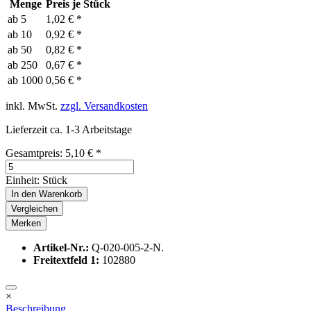
Menge
Preis je Stück
ab
5
1,02 € *
ab
10
0,92 € *
ab
50
0,82 € *
ab
250
0,67 € *
ab
1000
0,56 € *
inkl. MwSt.
zzgl. Versandkosten
Lieferzeit ca. 1-3 Arbeitstage
Gesamtpreis:
5,10
€
*
Einheit:
Stück
In den
Warenkorb
Vergleichen
Merken
Artikel-Nr.:
Q-020-005-2-N.
Freitextfeld 1:
102880
×
Beschreibung