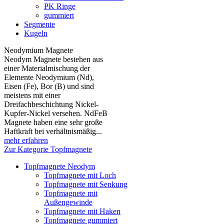
PK Ringe
gummiert
Segmente
Kugeln
Neodymium Magnete
Neodym Magnete bestehen aus
einer Materialmischung der
Elemente Neodymium (Nd),
Eisen (Fe), Bor (B) und sind
meistens mit einer
Dreifachbeschichtung Nickel-
Kupfer-Nickel versehen. NdFeB
Magnete haben eine sehr große
Haftkraft bei verhältnismäßig...
mehr erfahren
Zur Kategorie Topfmagnete
Topfmagnete Neodym
Topfmagnete mit Loch
Topfmagnete mit Senkung
Topfmagnete mit
Außengewinde
Topfmagnete mit Haken
Topfmagnete gummiert