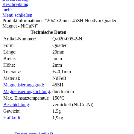
Beschreibung
mehr
Menü schließen
Produktinformationen "20x5x2mm - 45SH Neodym Quader
Magnet - NiCuNi"
Technische Daten
Artikel-Nummer:
Q-020-005-2-N.
Form:
Quader
Länge:
20mm
Breite:
5mm
Höhe:
2mm
Toleranz:
+/-0,1mm
Material:
NdFeB
Magnetisierungsgrad
:
45SH
Magnetisierungsrichtung
:
durch 2mm
Max. Einsatztemperatur:
150°C
Beschichtung
:
vernickelt (Ni-Cu-Ni)
Gewicht:
1,5g
Haftkraft
:
1,9kg