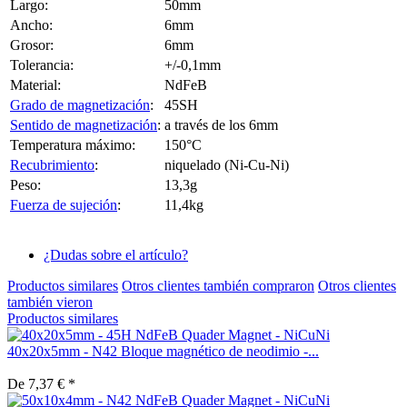
Largo:
50mm
Ancho:
6mm
Grosor:
6mm
Tolerancia:
+/-0,1mm
Material:
NdFeB
Grado de magnetización
:
45SH
Sentido de magnetización
:
a través de los 6mm
Temperatura máximo:
150°C
Recubrimiento
:
niquelado (Ni-Cu-Ni)
Peso:
13,3g
Fuerza de sujeción
:
11,4kg
¿Dudas sobre el artículo?
Productos similares
Otros clientes también compraron
Otros clientes
también vieron
Productos similares
40x20x5mm - N42 Bloque magnético de neodimio -...
De 7,37 € *