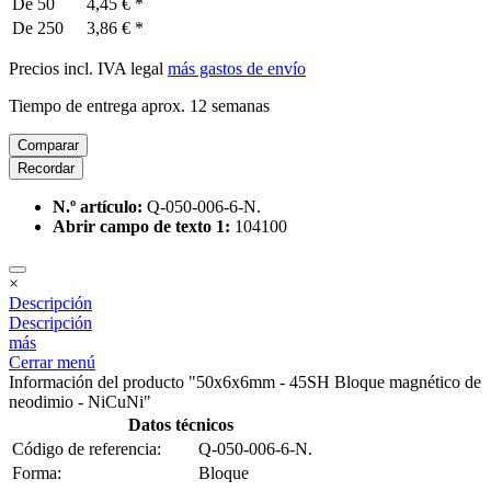
De
50
4,45 € *
De
250
3,86 € *
Precios incl. IVA legal
más gastos de envío
Tiempo de entrega aprox. 12 semanas
Comparar
Recordar
N.º artículo:
Q-050-006-6-N.
Abrir campo de texto 1:
104100
×
Descripción
Descripción
más
Cerrar menú
Información del producto "50x6x6mm - 45SH Bloque magnético de
neodimio - NiCuNi"
Datos técnicos
Código de referencia:
Q-050-006-6-N.
Forma:
Bloque