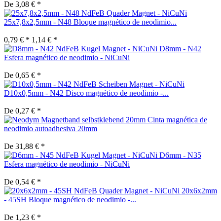
De 3,08 € *
25x7,8x2,5mm - N48 Bloque magnético de neodimio...
0,79 € *
1,14 € *
D8mm - N42
Esfera magnético de neodimio - NiCuNi
De 0,65 € *
D10x0,5mm - N42 Disco magnético de neodimio -...
De 0,27 € *
Cinta magnética de
neodimio autoadhesiva 20mm
De 31,88 € *
D6mm - N35
Esfera magnético de neodimio - NiCuNi
De 0,54 € *
20x6x2mm
- 45SH Bloque magnético de neodimio -...
De 1,23 € *