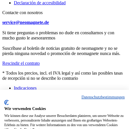
Declaración de accesibilidad
Contacte con nosotros
service@neomagnete.de
Si tiene preguntas o problemas no dude en consultarnos y con
mucho gusto le asesoraremos
Suscríbase al boletín de noticias gratuito de neomagnete y no se
pierda ninguna novedad o promoción de neomagnete nunca más.
Rescindir el contrato
* Todos los precios, incl. el IVA legal y así como las posibles tasas
de recepción si no se describe lo contrario
Indicaciones
Asesoramiento
Datenschutzbestimmungen
Contacto
Productos a medida
Características técnicas
Wir verwenden Cookies
FAQ
Wir können diese zur Analyse unserer Besucherdaten platzieren, um unsere Webseite zu
Dificultades actuales en las entregas
verbessern, personalisierte Inhalte anzuzeigen und Ihnen ein großartiges Webseiten-
Erlebnis zu bieten. Für weitere Informationen zu den von uns verwendeten Cookies
Copyright © - Todos los derechos reservados