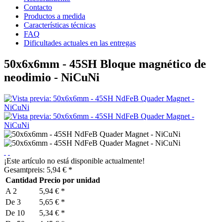
Contacto
Productos a medida
Características técnicas
FAQ
Dificultades actuales en las entregas
50x6x6mm - 45SH Bloque magnético de
neodimio - NiCuNi
¡Este artículo no está disponible actualmente!
Gesamtpreis:
5,94
€
*
Cantidad
Precio por unidad
A
2
5,94 € *
De
3
5,65 € *
De
10
5,34 € *