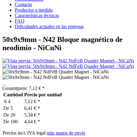
Contacto
Productos a medida
Características técnicas
FAQ
Dificultades actuales en las entregas
50x9x9mm - N42 Bloque magnético de
neodimio - NiCuNi
Gesamtpreis:
7,12
€
*
Cantidad
Precio por unidad
A
4
7,12 € *
De
5
6,41 € *
De
20
5,34 € *
De
100
4,64 € *
Precios incl. IVA legal
más gastos de envío