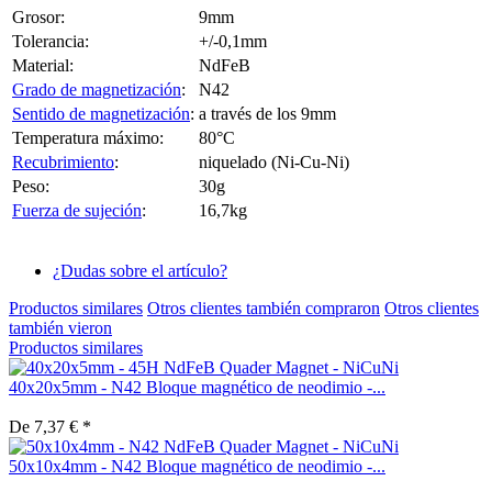
Grosor:
9mm
Tolerancia:
+/-0,1mm
Material:
NdFeB
Grado de magnetización
:
N42
Sentido de magnetización
:
a través de los 9mm
Temperatura máximo:
80°C
Recubrimiento
:
niquelado (Ni-Cu-Ni)
Peso:
30g
Fuerza de sujeción
:
16,7kg
¿Dudas sobre el artículo?
Productos similares
Otros clientes también compraron
Otros clientes
también vieron
Productos similares
40x20x5mm - N42 Bloque magnético de neodimio -...
De 7,37 € *
50x10x4mm - N42 Bloque magnético de neodimio -...