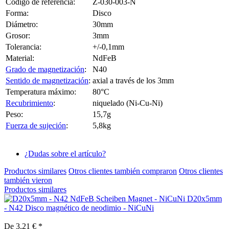
Código de referencia:
Z-030-003-N
Forma:
Disco
Diámetro:
30mm
Grosor:
3mm
Tolerancia:
+/-0,1mm
Material:
NdFeB
Grado de magnetización
:
N40
Sentido de magnetización
:
axial a través de los 3mm
Temperatura máximo:
80°C
Recubrimiento
:
niquelado (Ni-Cu-Ni)
Peso:
15,7g
Fuerza de sujeción
:
5,8kg
¿Dudas sobre el artículo?
Productos similares
Otros clientes también compraron
Otros clientes
también vieron
Productos similares
D20x5mm
- N42 Disco magnético de neodimio - NiCuNi
De 3,21 € *