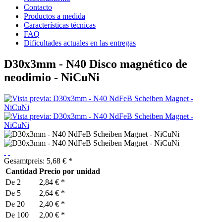
Contacto
Productos a medida
Características técnicas
FAQ
Dificultades actuales en las entregas
D30x3mm - N40 Disco magnético de
neodimio - NiCuNi
Gesamtpreis:
5,68
€
*
Cantidad
Precio por unidad
De
2
2,84 € *
De
5
2,64 € *
De
20
2,40 € *
De
100
2,00 € *