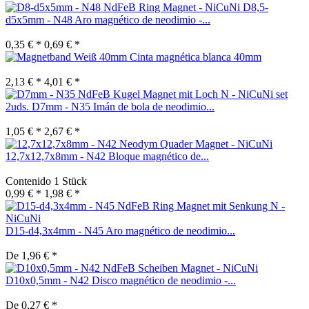
D8,5-
d5x5mm - N48 Aro magnético de neodimio -...
0,35 € *
0,69 € *
Cinta magnética blanca 40mm
2,13 € *
4,01 € *
set
2uds. D7mm - N35 Imán de bola de neodimio...
1,05 € *
2,67 € *
12,7x12,7x8mm - N42 Bloque magnético de...
Contenido
1 Stück
0,99 € *
1,98 € *
D15-d4,3x4mm - N45 Aro magnético de neodimio...
De 1,96 € *
D10x0,5mm - N42 Disco magnético de neodimio -...
De 0,27 € *