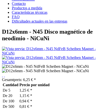
Contacto
Productos a medida
Características técnicas
FAQ
Dificultades actuales en las entregas
D12x6mm - N45 Disco magnético de
neodimio - NiCuNi
Gesamtpreis:
6,25
€
*
Cantidad
Precio por unidad
De
5
1,25 € *
De
20
1,15 € *
De
100
0,94 € *
De
500
0,81 € *