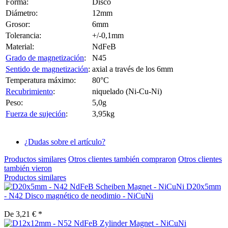
Forma:
Disco
Diámetro:
12mm
Grosor:
6mm
Tolerancia:
+/-0,1mm
Material:
NdFeB
Grado de magnetización
:
N45
Sentido de magnetización
:
axial a través de los 6mm
Temperatura máximo:
80°C
Recubrimiento
:
niquelado (Ni-Cu-Ni)
Peso:
5,0g
Fuerza de sujeción
:
3,95kg
¿Dudas sobre el artículo?
Productos similares
Otros clientes también compraron
Otros clientes
también vieron
Productos similares
D20x5mm
- N42 Disco magnético de neodimio - NiCuNi
De 3,21 € *