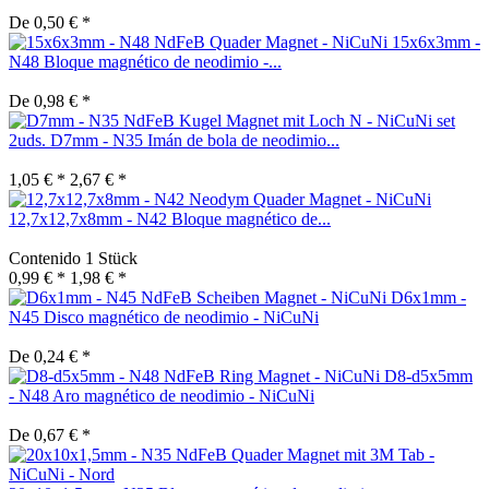
De 0,50 € *
15x6x3mm -
N48 Bloque magnético de neodimio -...
De 0,98 € *
set
2uds. D7mm - N35 Imán de bola de neodimio...
1,05 € *
2,67 € *
12,7x12,7x8mm - N42 Bloque magnético de...
Contenido
1 Stück
0,99 € *
1,98 € *
D6x1mm -
N45 Disco magnético de neodimio - NiCuNi
De 0,24 € *
D8-d5x5mm
- N48 Aro magnético de neodimio - NiCuNi
De 0,67 € *