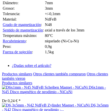
Diámetro:
7mm
Grosor:
3mm
Tolerancia:
+/-0,1mm
Material:
NdFeB
Grado de magnetización
:
N48
Sentido de magnetización
:
axial a través de los 3mm
Temperatura máximo:
80°C
Recubrimiento
:
niquelado (Ni-Cu-Ni)
Peso:
0,9g
Fuerza de sujeción
:
1,5kg
¿Dudas sobre el artículo?
Productos similares
Otros clientes también compraron
Otros clientes
también vieron
Productos similares
D6x1mm -
N45 Disco magnético de neodimio - NiCuNi
De 0,24 € *
D6,3x5mm
- N42 Disco magnético de neodimio -...