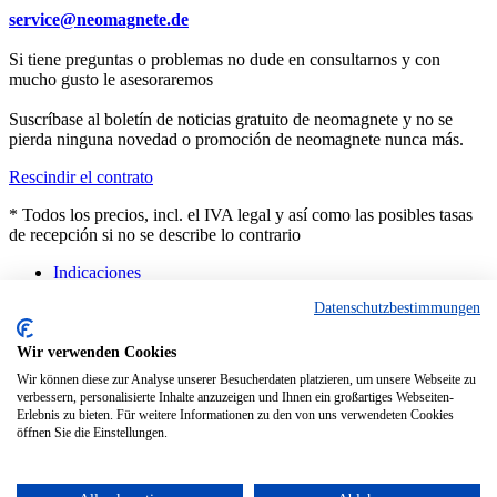
service@neomagnete.de
Si tiene preguntas o problemas no dude en consultarnos y con
mucho gusto le asesoraremos
Suscríbase al boletín de noticias gratuito de neomagnete y no se
pierda ninguna novedad o promoción de neomagnete nunca más.
Rescindir el contrato
* Todos los precios, incl. el IVA legal y así como las posibles tasas
de recepción si no se describe lo contrario
Indicaciones
Asesoramiento
Datenschutzbestimmungen
Contacto
Productos a medida
Características técnicas
Wir verwenden Cookies
FAQ
Wir können diese zur Analyse unserer Besucherdaten platzieren, um unsere Webseite zu
Dificultades actuales en las entregas
verbessern, personalisierte Inhalte anzuzeigen und Ihnen ein großartiges Webseiten-
Erlebnis zu bieten. Für weitere Informationen zu den von uns verwendeten Cookies
Copyright © - Todos los derechos reservados
öffnen Sie die Einstellungen.
Diese Website benutzt Cookies, die für den technischen Betrieb der
Website erforderlich sind und stets gesetzt werden. Andere Cookies,
die den Komfort bei Benutzung dieser Website erhöhen, der