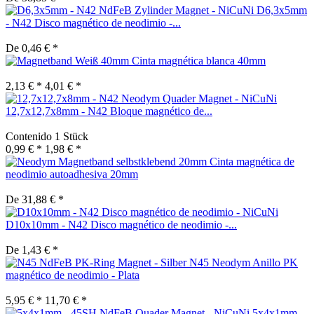
D6,3x5mm
- N42 Disco magnético de neodimio -...
De 0,46 € *
Cinta magnética blanca 40mm
2,13 € *
4,01 € *
12,7x12,7x8mm - N42 Bloque magnético de...
Contenido
1 Stück
0,99 € *
1,98 € *
Cinta magnética de
neodimio autoadhesiva 20mm
De 31,88 € *
D10x10mm - N42 Disco magnético de neodimio -...
De 1,43 € *
N45 Neodym Anillo PK
magnético de neodimio - Plata
5,95 € *
11,70 € *
5x4x1mm -