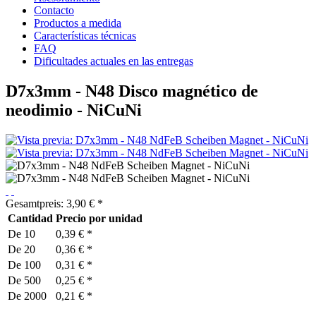
Contacto
Productos a medida
Características técnicas
FAQ
Dificultades actuales en las entregas
D7x3mm - N48 Disco magnético de
neodimio - NiCuNi
Gesamtpreis:
3,90
€
*
Cantidad
Precio por unidad
De
10
0,39 € *
De
20
0,36 € *
De
100
0,31 € *
De
500
0,25 € *
De
2000
0,21 € *