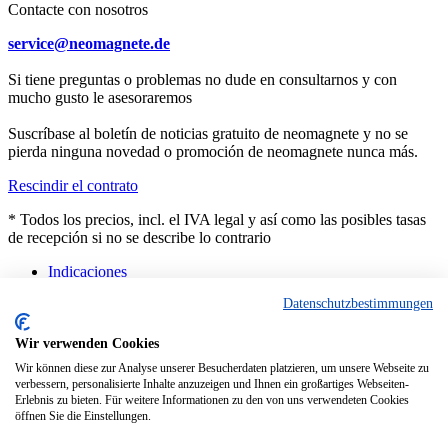
Contacte con nosotros
service@neomagnete.de
Si tiene preguntas o problemas no dude en consultarnos y con
mucho gusto le asesoraremos
Suscríbase al boletín de noticias gratuito de neomagnete y no se
pierda ninguna novedad o promoción de neomagnete nunca más.
Rescindir el contrato
* Todos los precios, incl. el IVA legal y así como las posibles tasas
de recepción si no se describe lo contrario
Indicaciones
Asesoramiento
Datenschutzbestimmungen
Contacto
Productos a medida
Características técnicas
Wir verwenden Cookies
FAQ
Wir können diese zur Analyse unserer Besucherdaten platzieren, um unsere Webseite zu
Dificultades actuales en las entregas
verbessern, personalisierte Inhalte anzuzeigen und Ihnen ein großartiges Webseiten-
Erlebnis zu bieten. Für weitere Informationen zu den von uns verwendeten Cookies
Copyright © - Todos los derechos reservados
öffnen Sie die Einstellungen.
Diese Website benutzt Cookies, die für den technischen Betrieb der