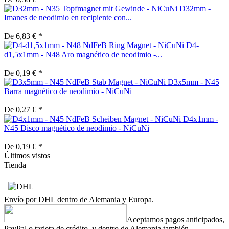
D32mm -
Imanes de neodimio en recipiente con...
De 6,83 € *
D4-
d1,5x1mm - N48 Aro magnético de neodimio -...
De 0,19 € *
D3x5mm - N45
Barra magnético de neodimio - NiCuNi
De 0,27 € *
D4x1mm -
N45 Disco magnético de neodimio - NiCuNi
De 0,19 € *
Últimos vistos
Tienda
Envío por DHL dentro de Alemania y Europa.
Aceptamos pagos anticipados,
PayPal o tarjeta de crédito, y dentro de Alemania también