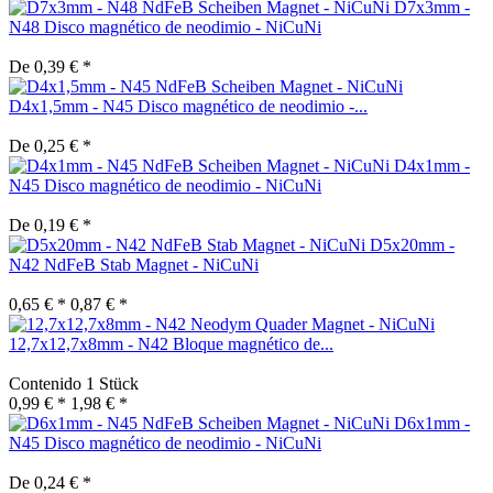
D7x3mm -
N48 Disco magnético de neodimio - NiCuNi
De 0,39 € *
D4x1,5mm - N45 Disco magnético de neodimio -...
De 0,25 € *
D4x1mm -
N45 Disco magnético de neodimio - NiCuNi
De 0,19 € *
D5x20mm -
N42 NdFeB Stab Magnet - NiCuNi
0,65 € *
0,87 € *
12,7x12,7x8mm - N42 Bloque magnético de...
Contenido
1 Stück
0,99 € *
1,98 € *
D6x1mm -
N45 Disco magnético de neodimio - NiCuNi
De 0,24 € *