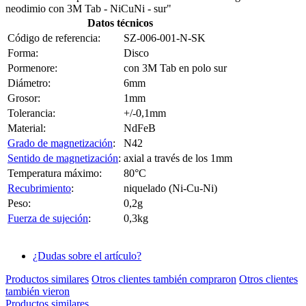
neodimio con 3M Tab - NiCuNi - sur"
Datos técnicos
Código de referencia:
SZ-006-001-N-SK
Forma:
Disco
Pormenore:
con 3M Tab en polo sur
Diámetro:
6mm
Grosor:
1mm
Tolerancia:
+/-0,1mm
Material:
NdFeB
Grado de magnetización
:
N42
Sentido de magnetización
:
axial a través de los 1mm
Temperatura máximo:
80°C
Recubrimiento
:
niquelado (Ni-Cu-Ni)
Peso:
0,2g
Fuerza de sujeción
:
0,3kg
¿Dudas sobre el artículo?
Productos similares
Otros clientes también compraron
Otros clientes
también vieron
Productos similares