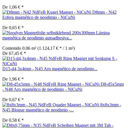
De 1,06 € *
D8mm - N42
Esfera magnético de neodimio - NiCuNi
De 0,65 € *
Lámina
magnética de neodimio autoadhesiva...
Contenido
0.06 m²
(1.124,17 € * / 1 m²)
De 67,45 € *
D15-d4,3x4mm - N45 Aro magnético de neodimio...
De 1,96 € *
D8-d5x5mm
- N48 Aro magnético de neodimio - NiCuNi
De 0,67 € *
8x8x3mm -
N45 Bloque magnético de neodimio -...
De 0,58 € *