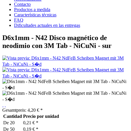
Contacto
Productos a medida
Características técnicas
FAQ
Dificultades actuales en las entregas
D6x1mm - N42 Disco magnético de
neodimio con 3M Tab - NiCuNi - sur
Gesamtpreis:
4,20
€
*
Cantidad
Precio por unidad
De
20
0,21 € *
De
50
0,19 € *