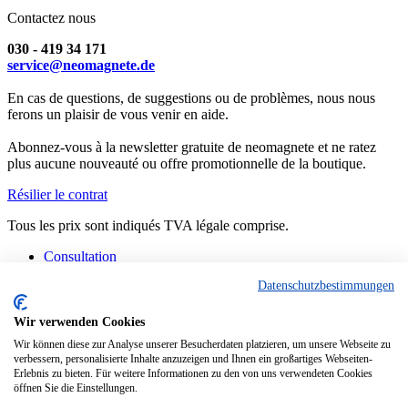
Contactez nous
030 - 419 34 171
service@neomagnete.de
En cas de questions, de suggestions ou de problèmes, nous nous
ferons un plaisir de vous venir en aide.
Abonnez-vous à la newsletter gratuite de neomagnete et ne ratez
plus aucune nouveauté ou offre promotionnelle de la boutique.
Résilier le contrat
Tous les prix sont indiqués TVA légale comprise.
Consultation
Contact
Datenschutzbestimmungen
Fabrication spéciale
FAQ
Consignes
Wir verwenden Cookies
Informations techniques
Wir können diese zur Analyse unserer Besucherdaten platzieren, um unsere Webseite zu
Situation actuelle des livraisons
verbessern, personalisierte Inhalte anzuzeigen und Ihnen ein großartiges Webseiten-
Erlebnis zu bieten. Für weitere Informationen zu den von uns verwendeten Cookies
Copyright © - Tous droits réservés
öffnen Sie die Einstellungen.
Diese Website benutzt Cookies, die für den technischen Betrieb der