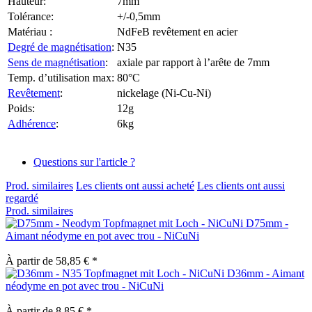
Hauteur:
7mm
Tolérance:
+/-0,5mm
Matériau :
NdFeB revêtement en acier
Degré de magnétisation
:
N35
Sens de magnétisation
:
axiale par rapport à l’arête de 7mm
Temp. d’utilisation max:
80°C
Revêtement
:
nickelage (Ni-Cu-Ni)
Poids:
12g
Adhérence
:
6kg
Questions sur l'article ?
Prod. similaires
Les clients ont aussi acheté
Les clients ont aussi
regardé
Prod. similaires
D75mm -
Aimant néodyme en pot avec trou - NiCuNi
À partir de 58,85 € *
D36mm - Aimant
néodyme en pot avec trou - NiCuNi
À partir de 8,85 € *