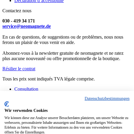
Déclaration d’accessibilité
Contactez nous
030 - 419 34 171
service@neomagnete.de
En cas de questions, de suggestions ou de problèmes, nous nous
ferons un plaisir de vous venir en aide.
Abonnez-vous à la newsletter gratuite de neomagnete et ne ratez
plus aucune nouveauté ou offre promotionnelle de la boutique.
Résilier le contrat
Tous les prix sont indiqués TVA légale comprise.
Consultation
Contact
Datenschutzbestimmungen
Fabrication spéciale
FAQ
Consignes
Wir verwenden Cookies
Informations techniques
Wir können diese zur Analyse unserer Besucherdaten platzieren, um unsere Webseite zu
Situation actuelle des livraisons
verbessern, personalisierte Inhalte anzuzeigen und Ihnen ein großartiges Webseiten-
Erlebnis zu bieten. Für weitere Informationen zu den von uns verwendeten Cookies
Copyright © - Tous droits réservés
öffnen Sie die Einstellungen.