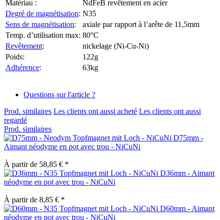
Matériau :
NdFeB revêtement en acier
Degré de magnétisation
:
N35
Sens de magnétisation
:
axiale par rapport à l’arête de 11,5mm
Temp. d’utilisation max:
80°C
Revêtement
:
nickelage (Ni-Cu-Ni)
Poids:
122g
Adhérence
:
63kg
Questions sur l'article ?
Prod. similaires
Les clients ont aussi acheté
Les clients ont aussi
regardé
Prod. similaires
D75mm -
Aimant néodyme en pot avec trou - NiCuNi
À partir de 58,85 € *
D36mm - Aimant
néodyme en pot avec trou - NiCuNi
À partir de 8,85 € *
D60mm - Aimant
néodyme en pot avec trou - NiCuNi