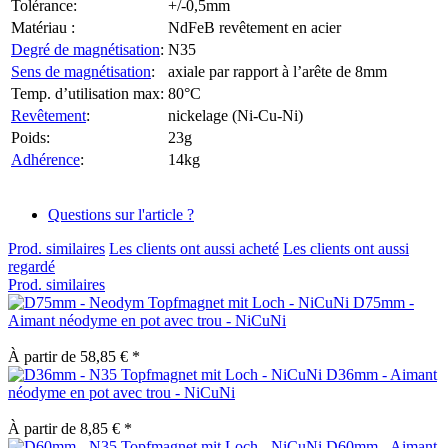
Tolérance:
+/-0,5mm
Matériau :
NdFeB revêtement en acier
Degré de magnétisation
:
N35
Sens de magnétisation
:
axiale par rapport à l’arête de 8mm
Temp. d’utilisation max:
80°C
Revêtement
:
nickelage (Ni-Cu-Ni)
Poids:
23g
Adhérence
:
14kg
Questions sur l'article ?
Prod. similaires
Les clients ont aussi acheté
Les clients ont aussi
regardé
Prod. similaires
D75mm -
Aimant néodyme en pot avec trou - NiCuNi
À partir de 58,85 € *
D36mm - Aimant
néodyme en pot avec trou - NiCuNi
À partir de 8,85 € *
D60mm - Aimant