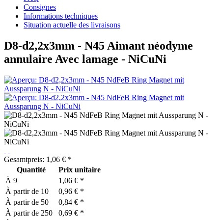
Consignes
Informations techniques
Situation actuelle des livraisons
D8-d2,2x3mm - N45 Aimant néodyme
annulaire Avec lamage - NiCuNi
Gesamtpreis:
1,06
€
*
Quantité
Prix unitaire
À
9
1,06 € *
À partir de
10
0,96 € *
À partir de
50
0,84 € *
À partir de
250
0,69 € *