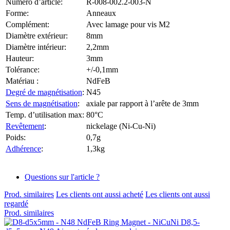
Numéro d’article:
R-008-002.2-003-N
Forme:
Anneaux
Complément:
Avec lamage pour vis M2
Diamètre extérieur:
8mm
Diamètre intérieur:
2,2mm
Hauteur:
3mm
Tolérance:
+/-0,1mm
Matériau :
NdFeB
Degré de magnétisation
:
N45
Sens de magnétisation
:
axiale par rapport à l’arête de 3mm
Temp. d’utilisation max:
80°C
Revêtement
:
nickelage (Ni-Cu-Ni)
Poids:
0,7g
Adhérence
:
1,3kg
Questions sur l'article ?
Prod. similaires
Les clients ont aussi acheté
Les clients ont aussi
regardé
Prod. similaires
D8,5-