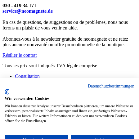
030 - 419 34 171
service@neomagnete.de
En cas de questions, de suggestions ou de problèmes, nous nous
ferons un plaisir de vous venir en aide.
Abonnez-vous à la newsletter gratuite de neomagnete et ne ratez
plus aucune nouveauté ou offre promotionnelle de la boutique.
Résilier le contrat
Tous les prix sont indiqués TVA légale comprise.
Consultation
Contact
Datenschutzbestimmungen
Fabrication spéciale
FAQ
Consignes
Wir verwenden Cookies
Informations techniques
Wir können diese zur Analyse unserer Besucherdaten platzieren, um unsere Webseite zu
Situation actuelle des livraisons
verbessern, personalisierte Inhalte anzuzeigen und Ihnen ein großartiges Webseiten-
Erlebnis zu bieten. Für weitere Informationen zu den von uns verwendeten Cookies
Copyright © - Tous droits réservés
öffnen Sie die Einstellungen.
Diese Website benutzt Cookies, die für den technischen Betrieb der
Website erforderlich sind und stets gesetzt werden. Andere Cookies,
die den Komfort bei Benutzung dieser Website erhöhen, der