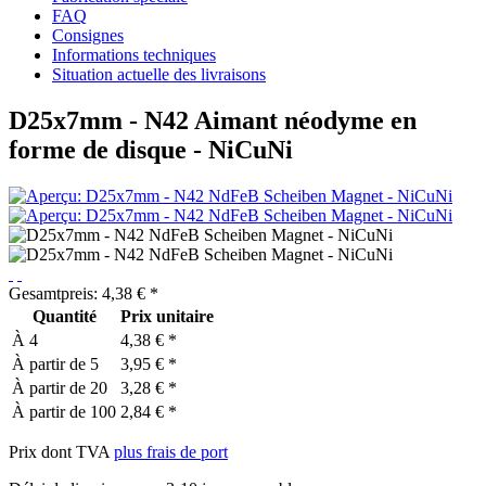
FAQ
Consignes
Informations techniques
Situation actuelle des livraisons
D25x7mm - N42 Aimant néodyme en
forme de disque - NiCuNi
Gesamtpreis:
4,38
€
*
Quantité
Prix unitaire
À
4
4,38 € *
À partir de
5
3,95 € *
À partir de
20
3,28 € *
À partir de
100
2,84 € *
Prix dont TVA
plus frais de port