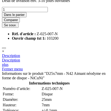
Délai de livraison env. 3-10 jours ouvrables
Dans le panier
Comparer
Se souv.
Réf. d'article :
Z-025-007-N
Ouvrir champ txt 1:
103200
×
Description
Description
plus
Fermer menu
Informations sur le produit "D25x7mm - N42 Aimant néodyme en
forme de disque - NiCuNi"
Informations techniques
Numéro d’article:
Z-025-007-N
Forme:
Disque
Diamètre:
25mm
Hauteur:
7mm
Tolérance:
+/-0,1mm