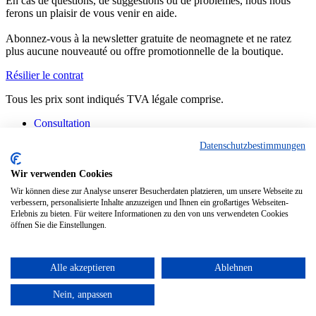
En cas de questions, de suggestions ou de problèmes, nous nous
ferons un plaisir de vous venir en aide.
Abonnez-vous à la newsletter gratuite de neomagnete et ne ratez
plus aucune nouveauté ou offre promotionnelle de la boutique.
Résilier le contrat
Tous les prix sont indiqués TVA légale comprise.
Consultation
Contact
Datenschutzbestimmungen
Fabrication spéciale
FAQ
Consignes
Wir verwenden Cookies
Informations techniques
Wir können diese zur Analyse unserer Besucherdaten platzieren, um unsere Webseite zu
Situation actuelle des livraisons
verbessern, personalisierte Inhalte anzuzeigen und Ihnen ein großartiges Webseiten-
Erlebnis zu bieten. Für weitere Informationen zu den von uns verwendeten Cookies
Copyright © - Tous droits réservés
öffnen Sie die Einstellungen.
Diese Website benutzt Cookies, die für den technischen Betrieb der
Website erforderlich sind und stets gesetzt werden. Andere Cookies,
die den Komfort bei Benutzung dieser Website erhöhen, der
Alle akzeptieren
Ablehnen
Direktwerbung dienen oder die Interaktion mit anderen Websites
und sozialen Netzwerken vereinfachen sollen, werden nur mit Ihrer
Nein, anpassen
Zustimmung gesetzt.
Mehr Informationen
Ablehnen
Alle akzeptieren
Konfigurieren