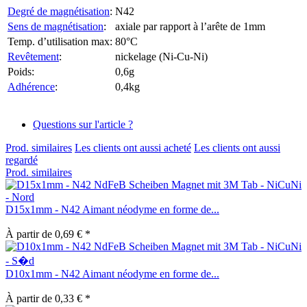
Degré de magnétisation
:
N42
Sens de magnétisation
:
axiale par rapport à l’arête de 1mm
Temp. d’utilisation max:
80°C
Revêtement
:
nickelage (Ni-Cu-Ni)
Poids:
0,6g
Adhérence
:
0,4kg
Questions sur l'article ?
Prod. similaires
Les clients ont aussi acheté
Les clients ont aussi
regardé
Prod. similaires
D15x1mm - N42 Aimant néodyme en forme de...
À partir de 0,69 € *
D10x1mm - N42 Aimant néodyme en forme de...
À partir de 0,33 € *