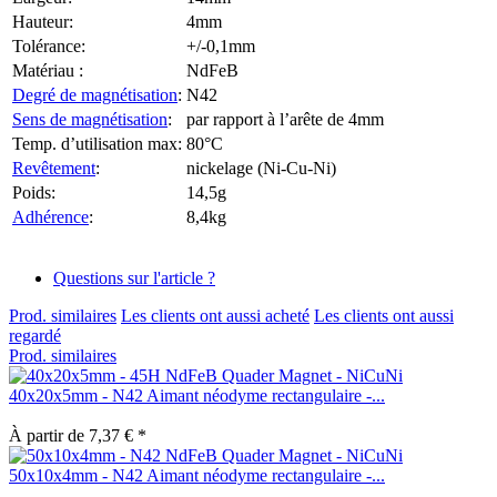
Hauteur:
4mm
Tolérance:
+/-0,1mm
Matériau :
NdFeB
Degré de magnétisation
:
N42
Sens de magnétisation
:
par rapport à l’arête de 4mm
Temp. d’utilisation max:
80°C
Revêtement
:
nickelage (Ni-Cu-Ni)
Poids:
14,5g
Adhérence
:
8,4kg
Questions sur l'article ?
Prod. similaires
Les clients ont aussi acheté
Les clients ont aussi
regardé
Prod. similaires
40x20x5mm - N42 Aimant néodyme rectangulaire -...
À partir de 7,37 € *
50x10x4mm - N42 Aimant néodyme rectangulaire -...