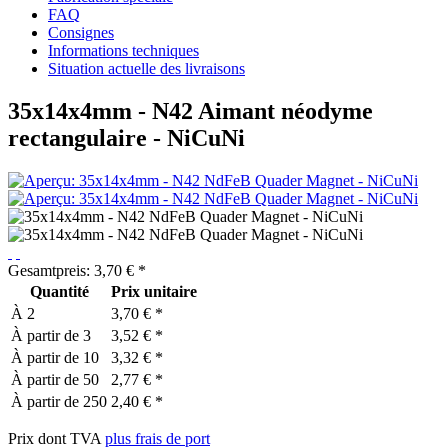
FAQ
Consignes
Informations techniques
Situation actuelle des livraisons
35x14x4mm - N42 Aimant néodyme
rectangulaire - NiCuNi
Gesamtpreis:
3,70
€
*
Quantité
Prix unitaire
À
2
3,70 € *
À partir de
3
3,52 € *
À partir de
10
3,32 € *
À partir de
50
2,77 € *
À partir de
250
2,40 € *
Prix dont TVA
plus frais de port