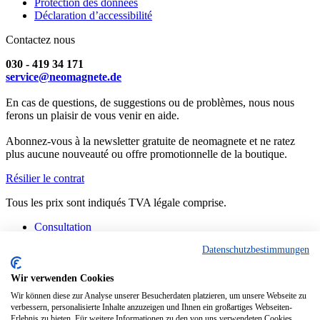
Protection des données
Déclaration d’accessibilité
Contactez nous
030 - 419 34 171
service@neomagnete.de
En cas de questions, de suggestions ou de problèmes, nous nous
ferons un plaisir de vous venir en aide.
Abonnez-vous à la newsletter gratuite de neomagnete et ne ratez
plus aucune nouveauté ou offre promotionnelle de la boutique.
Résilier le contrat
Tous les prix sont indiqués TVA légale comprise.
Consultation
Contact
Datenschutzbestimmungen
Fabrication spéciale
FAQ
Consignes
Wir verwenden Cookies
Informations techniques
Wir können diese zur Analyse unserer Besucherdaten platzieren, um unsere Webseite zu
Situation actuelle des livraisons
verbessern, personalisierte Inhalte anzuzeigen und Ihnen ein großartiges Webseiten-
Erlebnis zu bieten. Für weitere Informationen zu den von uns verwendeten Cookies