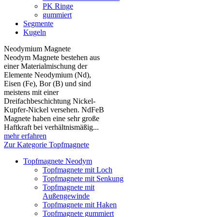
PK Ringe
gummiert
Segmente
Kugeln
Neodymium Magnete
Neodym Magnete bestehen aus
einer Materialmischung der
Elemente Neodymium (Nd),
Eisen (Fe), Bor (B) und sind
meistens mit einer
Dreifachbeschichtung Nickel-
Kupfer-Nickel versehen. NdFeB
Magnete haben eine sehr große
Haftkraft bei verhältnismäßig...
mehr erfahren
Zur Kategorie Topfmagnete
Topfmagnete Neodym
Topfmagnete mit Loch
Topfmagnete mit Senkung
Topfmagnete mit
Außengewinde
Topfmagnete mit Haken
Topfmagnete gummiert