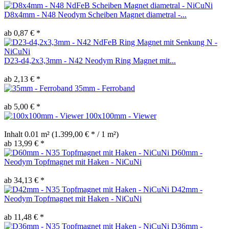
D8x4mm - N48 Neodym Scheiben Magnet diametral -...
ab 0,87 € *
D23-d4,2x3,3mm - N42 Neodym Ring Magnet mit...
ab 2,13 € *
35mm - Ferroband
ab 5,00 € *
100x100mm - Viewer
Inhalt
0.01 m²
(1.399,00 € * / 1 m²)
ab 13,99 € *
D60mm -
Neodym Topfmagnet mit Haken - NiCuNi
ab 34,13 € *
D42mm -
Neodym Topfmagnet mit Haken - NiCuNi
ab 11,48 € *
D36mm -