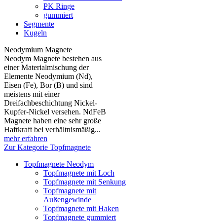
PK Ringe
gummiert
Segmente
Kugeln
Neodymium Magnete
Neodym Magnete bestehen aus
einer Materialmischung der
Elemente Neodymium (Nd),
Eisen (Fe), Bor (B) und sind
meistens mit einer
Dreifachbeschichtung Nickel-
Kupfer-Nickel versehen. NdFeB
Magnete haben eine sehr große
Haftkraft bei verhältnismäßig...
mehr erfahren
Zur Kategorie Topfmagnete
Topfmagnete Neodym
Topfmagnete mit Loch
Topfmagnete mit Senkung
Topfmagnete mit
Außengewinde
Topfmagnete mit Haken
Topfmagnete gummiert