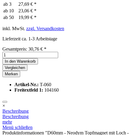
ab
3
27,69 € *
ab
10
23,06 € *
ab
50
19,99 € *
inkl. MwSt.
zzgl. Versandkosten
Lieferzeit ca. 1-3 Arbeitstage
Gesamtpreis:
30,76
€
*
In den
Warenkorb
Vergleichen
Merken
Artikel-Nr.:
T-060
Freitextfeld 1:
104160
×
Beschreibung
Beschreibung
mehr
Menü schließen
Produktinformationen "D60mm - Neodym Topfmagnet mit Loch -