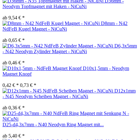
D36mm -
Neodym Topfmagnet mit Haken - NiCuNi
ab 9,54 € *
D8mm - N42
NdFeB Kugel Magnet - NiCuNi
ab 0,65 € *
D6,3x5mm
- N42 Neodym Zylinder Magnet - NiCuNi
ab 0,46 € *
D10x1,5mm - Neodym
Magnet Knopf
0,42 € *
0,73 € *
D12x1mm
- N45 Neodym Scheiben Magnet - NiCuNi
ab 0,36 € *
D25-d4,3x7mm - N40 Neodym Ring Magnet mit...
ab 5,40 € *