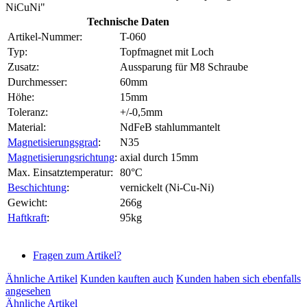
NiCuNi"
Technische Daten
Artikel-Nummer:
T-060
Typ:
Topfmagnet mit Loch
Zusatz:
Aussparung für M8 Schraube
Durchmesser:
60mm
Höhe:
15mm
Toleranz:
+/-0,5mm
Material:
NdFeB stahlummantelt
Magnetisierungsgrad
:
N35
Magnetisierungsrichtung
:
axial durch 15mm
Max. Einsatztemperatur:
80°C
Beschichtung
:
vernickelt (Ni-Cu-Ni)
Gewicht:
266g
Haftkraft
:
95kg
Fragen zum Artikel?
Ähnliche Artikel
Kunden kauften auch
Kunden haben sich ebenfalls
angesehen
Ähnliche Artikel