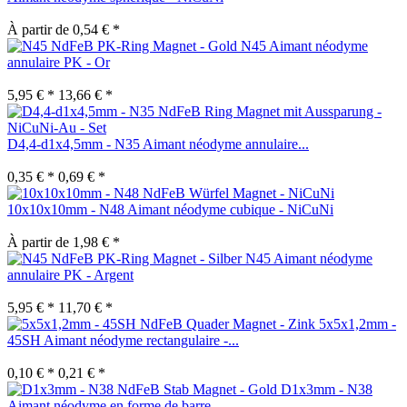
À partir de 0,54 € *
N45 Aimant néodyme
annulaire PK - Or
5,95 € *
13,66 € *
D4,4-d1x4,5mm - N35 Aimant néodyme annulaire...
0,35 € *
0,69 € *
10x10x10mm - N48 Aimant néodyme cubique - NiCuNi
À partir de 1,98 € *
N45 Aimant néodyme
annulaire PK - Argent
5,95 € *
11,70 € *
5x5x1,2mm -
45SH Aimant néodyme rectangulaire -...
0,10 € *
0,21 € *
D1x3mm - N38
Aimant néodyme en forme de barre...