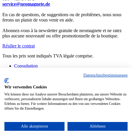
service@neomagnete.de
En cas de questions, de suggestions ou de problèmes, nous nous
ferons un plaisir de vous venir en aide.
Abonnez-vous à la newsletter gratuite de neomagnete et ne ratez
plus aucune nouveauté ou offre promotionnelle de la boutique.
Résilier le contrat
Tous les prix sont indiqués TVA légale comprise.
Consultation
Contact
Datenschutzbestimmungen
Fabrication spéciale
FAQ
Consignes
Wir verwenden Cookies
Informations techniques
Wir können diese zur Analyse unserer Besucherdaten platzieren, um unsere Webseite zu
Situation actuelle des livraisons
verbessern, personalisierte Inhalte anzuzeigen und Ihnen ein großartiges Webseiten-
Erlebnis zu bieten. Für weitere Informationen zu den von uns verwendeten Cookies
Copyright © - Tous droits réservés
öffnen Sie die Einstellungen.
Diese Website benutzt Cookies, die für den technischen Betrieb der
Website erforderlich sind und stets gesetzt werden. Andere Cookies,
die den Komfort bei Benutzung dieser Website erhöhen, der
Alle akzeptieren
Ablehnen
Direktwerbung dienen oder die Interaktion mit anderen Websites