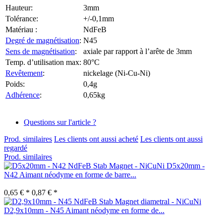
Hauteur:
3mm
Tolérance:
+/-0,1mm
Matériau :
NdFeB
Degré de magnétisation
:
N45
Sens de magnétisation
:
axiale par rapport à l’arête de 3mm
Temp. d’utilisation max:
80°C
Revêtement
:
nickelage (Ni-Cu-Ni)
Poids:
0,4g
Adhérence
:
0,65kg
Questions sur l'article ?
Prod. similaires
Les clients ont aussi acheté
Les clients ont aussi
regardé
Prod. similaires
D5x20mm -
N42 Aimant néodyme en forme de barre...
0,65 € *
0,87 € *
D2,9x10mm - N45 Aimant néodyme en forme de...