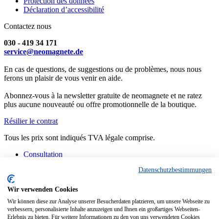
Protection des données
Déclaration d’accessibilité
Contactez nous
030 - 419 34 171
service@neomagnete.de
En cas de questions, de suggestions ou de problèmes, nous nous
ferons un plaisir de vous venir en aide.
Abonnez-vous à la newsletter gratuite de neomagnete et ne ratez
plus aucune nouveauté ou offre promotionnelle de la boutique.
Résilier le contrat
Tous les prix sont indiqués TVA légale comprise.
Consultation
Contact
Datenschutzbestimmungen
Fabrication spéciale
FAQ
Consignes
Wir verwenden Cookies
Informations techniques
Wir können diese zur Analyse unserer Besucherdaten platzieren, um unsere Webseite zu
Situation actuelle des livraisons
verbessern, personalisierte Inhalte anzuzeigen und Ihnen ein großartiges Webseiten-
Erlebnis zu bieten. Für weitere Informationen zu den von uns verwendeten Cookies