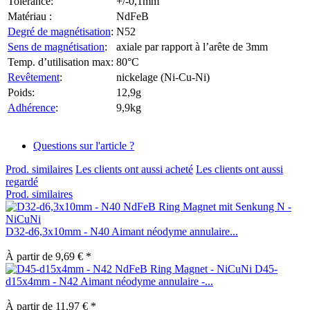
Tolérance:
+/-0,1mm
Matériau :
NdFeB
Degré de magnétisation
:
N52
Sens de magnétisation
:
axiale par rapport à l’arête de 3mm
Temp. d’utilisation max:
80°C
Revêtement
:
nickelage (Ni-Cu-Ni)
Poids:
12,9g
Adhérence
:
9,9kg
Questions sur l'article ?
Prod. similaires
Les clients ont aussi acheté
Les clients ont aussi
regardé
Prod. similaires
D32-d6,3x10mm - N40 Aimant néodyme annulaire...
À partir de 9,69 € *
D45-
d15x4mm - N42 Aimant néodyme annulaire -...
À partir de 11,97 € *